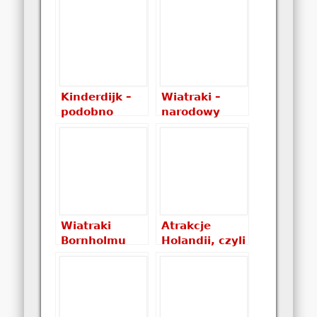
Kinderdijk –
Wiatraki –
podobno
narodowy
najładniejsze
symbol
wiatraki
Holandii
Wiatraki
Atrakcje
Bornholmu
Holandii, czyli
co warto
zobaczyć w
krainie
wiatraków