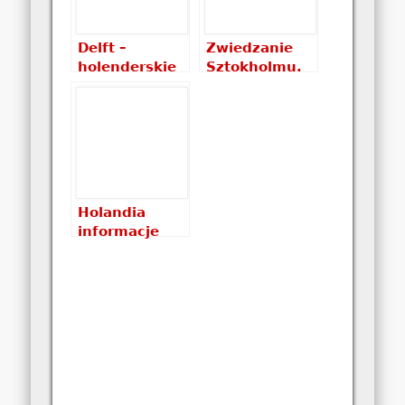
Delft –
Zwiedzanie
holenderskie
Sztokholmu.
miasteczko
Skansen
etnograficzny
Holandia
informacje
praktyczne