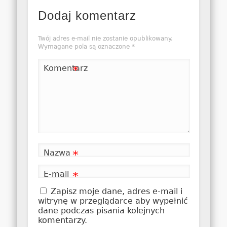
Dodaj komentarz
Twój adres e-mail nie zostanie opublikowany.
Wymagane pola są oznaczone
*
Komentarz
*
Nazwa
*
E-mail
*
Zapisz moje dane, adres e-mail i
witrynę w przeglądarce aby wypełnić
dane podczas pisania kolejnych
komentarzy.