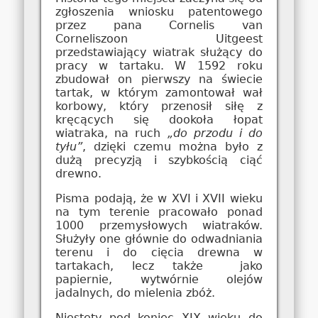
zgłoszenia wniosku patentowego
przez pana Cornelis van
Corneliszoon Uitgeest
przedstawiający wiatrak służący do
pracy w tartaku. W 1592 roku
zbudował on pierwszy na świecie
tartak, w którym zamontował wał
korbowy, który przenosił siłę z
kręcących się dookoła łopat
wiatraka, na ruch
„do przodu i do
tyłu”
, dzięki czemu można było z
dużą precyzją i szybkością ciąć
drewno.
Pisma podają, że w XVI i XVII wieku
na tym terenie pracowało ponad
1000 przemysłowych wiatraków.
Służyły one głównie do odwadniania
terenu i do cięcia drewna w
tartakach, lecz także jako
papiernie, wytwórnie olejów
jadalnych, do mielenia zbóż.
Niestety pod koniec XIX wieku do