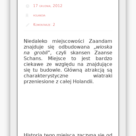
17 grudnia, 2012
holandia
Komentarze:
2
Niedaleko miejscowości Zaandam
znajduje się odbudowana
„wioska
na grobli
”, czyli skansen Zaanse
Schans. Miejsce to jest bardzo
ciekawe ze względu na znajdujące
się tu budowle. Główną atrakcją są
charakterystyczne wiatraki
przeniesione z całej Holandii.
Historia tego miejsca zaczyna się od