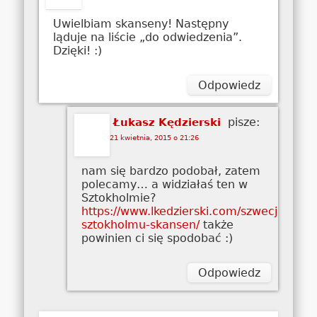
Uwielbiam skanseny! Następny
ląduje na liście „do odwiedzenia”.
Dzięki! :)
Odpowiedz
pisze:
Łukasz Kędzierski
21 kwietnia, 2015 o 21:26
nam się bardzo podobał, zatem
polecamy… a widziałaś ten w
Sztokholmie?
https://www.lkedzierski.com/szwecja/zwie
sztokholmu-skansen/
także
powinien ci się spodobać :)
Odpowiedz