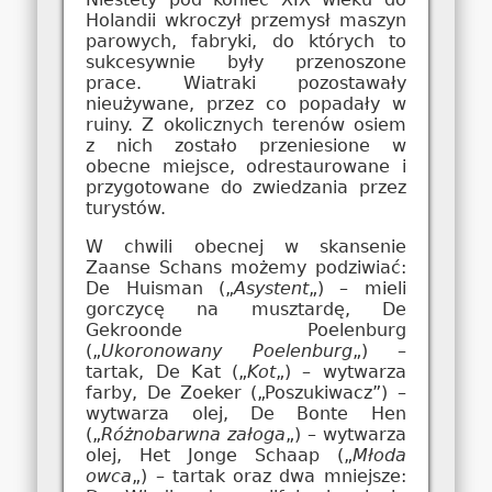
Holandii wkroczył przemysł maszyn
parowych, fabryki, do których to
sukcesywnie były przenoszone
prace. Wiatraki pozostawały
nieużywane, przez co popadały w
ruiny. Z okolicznych terenów osiem
z nich zostało przeniesione w
obecne miejsce, odrestaurowane i
przygotowane do zwiedzania przez
turystów.
W chwili obecnej w skansenie
Zaanse Schans możemy podziwiać:
De Huisman („
Asystent
„) – mieli
gorczycę na musztardę, De
Gekroonde Poelenburg
(„
Ukoronowany Poelenburg
„) –
tartak, De Kat („
Kot
„) – wytwarza
farby, De Zoeker („Poszukiwacz”) –
wytwarza olej, De Bonte Hen
(„
Różnobarwna załoga
„) – wytwarza
olej, Het Jonge Schaap („
Młoda
owca
„) – tartak oraz dwa mniejsze: