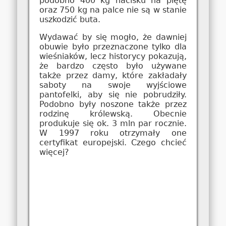
podobno 400 kg nacisku na piętę
oraz 750 kg na palce nie są w stanie
uszkodzić buta.
Wydawać by się mogło, że dawniej
obuwie było przeznaczone tylko dla
wieśniaków, lecz historycy pokazują,
że bardzo często było używane
także przez damy, które zakładały
saboty na swoje wyjściowe
pantofelki, aby się nie pobrudziły.
Podobno były noszone także przez
rodzinę królewską. Obecnie
produkuje się ok. 3 mln par rocznie.
W 1997 roku otrzymały one
certyfikat europejski. Czego chcieć
więcej?