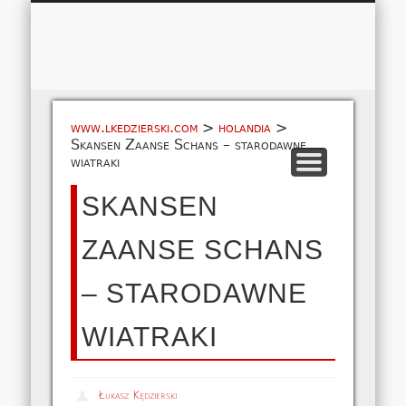
Łukasz 
WSPÓŁPRACA
EUROPA A-M
EUROPA N-Z
AMERYKA
KONTAKT
OCEANIA
AFRYKA
O NAS
MAPA
AZJA
www.lkedzierski.com
>
holandia
>
Skansen Zaanse Schans – starodawne
wiatraki
SKANSEN
ZAANSE SCHANS
– STARODAWNE
WIATRAKI
Łukasz Kędzierski