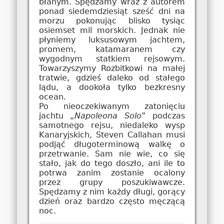
błahym. Spędzamy wraz z autorem
ponad siedemdziesiąt sześć dni na
morzu pokonując blisko tysiąc
osiemset mil morskich. Jednak nie
płyniemy luksusowym jachtem,
promem, katamaranem czy
wygodnym statkiem rejsowym.
Towarzyszymy Rozbitkowi na małej
tratwie, gdzieś daleko od stałego
lądu, a dookoła tylko bezkresny
ocean.
Po nieoczekiwanym zatonięciu
jachtu
„Napoleona Solo
” podczas
samotnego rejsu, niedaleko wysp
Kanaryjskich, Steven Callahan musi
podjąć długoterminową walkę o
przetrwanie. Sam nie wie, co się
stało, jak do tego doszło, ani ile to
potrwa zanim zostanie ocalony
przez grupy poszukiwawcze.
Spędzamy z nim każdy długi, gorący
dzień oraz bardzo często męczącą
noc.