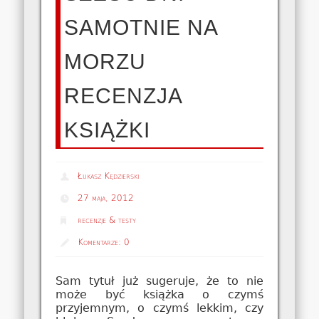
SAMOTNIE NA
MORZU
RECENZJA
KSIĄŻKI
Łukasz Kędzierski
27 maja, 2012
recenzje & testy
Komentarze:
0
Sam tytuł już sugeruje, że to nie
może być książka o czymś
przyjemnym, o czymś lekkim, czy