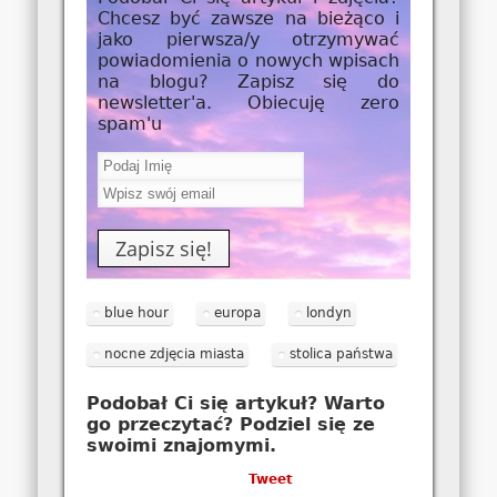
Chcesz być zawsze na bieżąco i
jako
pierwsza/y
otrzymywać
powiadomienia o nowych wpisach
na blogu? Zapisz się do
newsletter'a. Obiecuję zero
spam'u
blue hour
europa
londyn
nocne zdjęcia miasta
stolica państwa
Podobał Ci się artykuł? Warto
go przeczytać? Podziel się ze
swoimi znajomymi.
Tweet