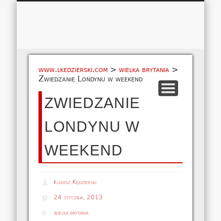
Łukasz 
WSPÓŁPRACA
EUROPA A-M
EUROPA N-Z
AMERYKA
KONTAKT
OCEANIA
AFRYKA
O NAS
MAPA
AZJA
www.lkedzierski.com
>
wielka brytania
>
Zwiedzanie Londynu w weekend
ZWIEDZANIE
LONDYNU W
WEEKEND
Łukasz Kędzierski
24 stycznia, 2013
wielka brytania