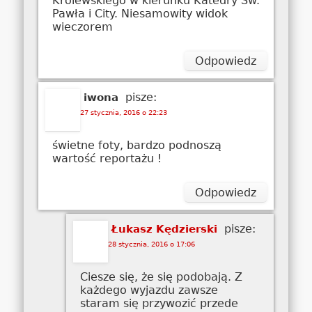
Królewskiego w kierunku Katedry Św.
Pawła i City. Niesamowity widok
wieczorem
Odpowiedz
pisze:
iwona
27 stycznia, 2016 o 22:23
świetne foty, bardzo podnoszą
wartość reportażu !
Odpowiedz
pisze:
Łukasz Kędzierski
28 stycznia, 2016 o 17:06
Ciesze się, że się podobają. Z
każdego wyjazdu zawsze
staram się przywozić przede