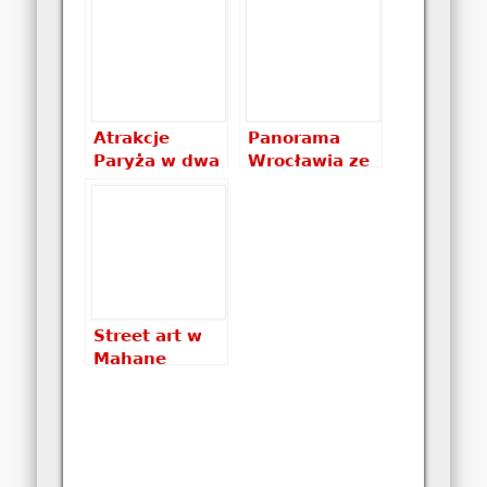
Sztokholmu
za 4 grosze?
Atrakcje
Panorama
Paryża w dwa
Wrocławia ze
dni.
Sky Tower
Zwiedzanie
Paryża w
weekend – co
warto
zobaczyć?
Street art w
Mahane
Yehuda
Market