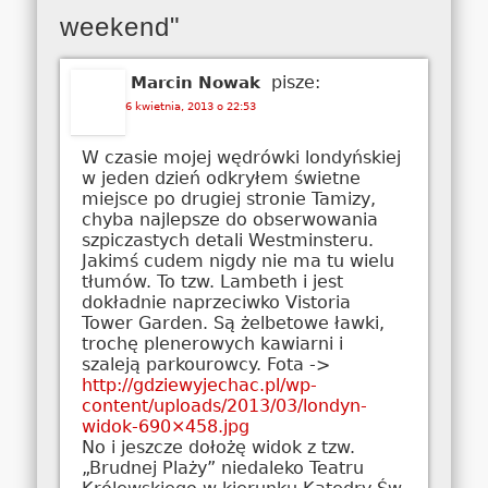
weekend"
pisze:
Marcin Nowak
6 kwietnia, 2013 o 22:53
W czasie mojej wędrówki londyńskiej
w jeden dzień odkryłem świetne
miejsce po drugiej stronie Tamizy,
chyba najlepsze do obserwowania
szpiczastych detali Westminsteru.
Jakimś cudem nigdy nie ma tu wielu
tłumów. To tzw. Lambeth i jest
dokładnie naprzeciwko Vistoria
Tower Garden. Są żelbetowe ławki,
trochę plenerowych kawiarni i
szaleją parkourowcy. Fota ->
http://gdziewyjechac.pl/wp-
content/uploads/2013/03/londyn-
widok-690×458.jpg
No i jeszcze dołożę widok z tzw.
„Brudnej Plaży” niedaleko Teatru