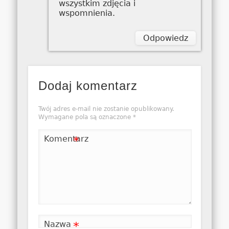
wszystkim zdjęcia i
wspomnienia.
Odpowiedz
Dodaj komentarz
Twój adres e-mail nie zostanie opublikowany.
Wymagane pola są oznaczone
*
Komentarz
*
Nazwa
*