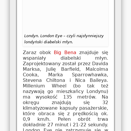
Londyn. London Eye – czyli najsłynniejszy
londyński diabelski młyn.
Zaraz obok
Big Bena
znajduje się
wspaniały diabelski młyn.
Zaprojektowany został przez Davida
Marksa, Julię Barfield, Malcolma
Cooka, Marka Sparrowhawka,
Stevena Chiltona i Nica Baileya.
Millenium Wheel (bo tak też
nazywają go mieszkańcy Londynu)
ma wysokość 135 metrów. Na
okręgu znajdują się 32
klimatyzowane kapsuły pasażerskie,
które obraca się z prędkością ok.
0,9 km/h. Pełen obrót trwa
dokładnie 27 minut i 21-22 sekundy.
London Eye nie zatrzymuje się w