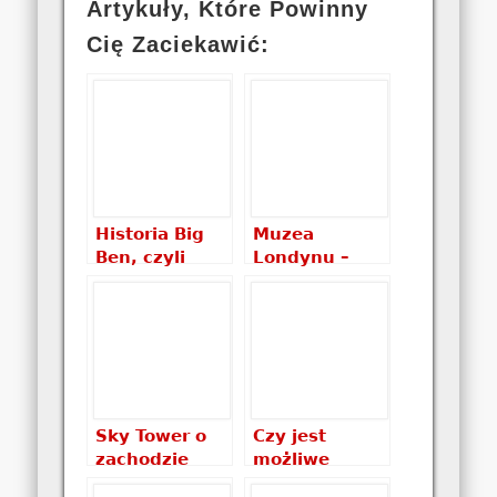
Artykuły, Które Powinny
Cię Zaciekawić:
Historia Big
Muzea
Ben, czyli
Londynu –
najsłynniejszy
czyli kultura,
londyński
nauka i
dzwon
sztuka za
darmo
Sky Tower o
Czy jest
zachodzie
możliwe
słońca
zwiedzanie