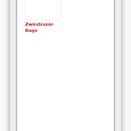
Zwiedzanie
Bago
wieczorową
porą