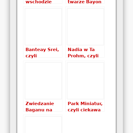
wschodzie
twarze Bayon
słońca…
(Angkor
Thom)
Banteay Srei,
Nadia w Ta
czyli
Prohm, czyli
czerwone
nowa część
piękno kobiet
Tomb Ridera
Zwiedzanie
Park Miniatur,
Baganu na
czyli ciekawa
rowerze
atrakcja dla
dzieci w
Polsce?