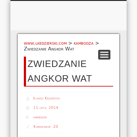
Łukasz 
WSPÓŁPRACA
EUROPA A-M
EUROPA N-Z
AMERYKA
KONTAKT
OCEANIA
AFRYKA
O NAS
MAPA
AZJA
www.lkedzierski.com
>
kambodża
>
Zwiedzanie Angkor Wat
ZWIEDZANIE
ANGKOR WAT
Łukasz Kędzierski
11 lipca, 2014
kambodża
Komentarze:
20