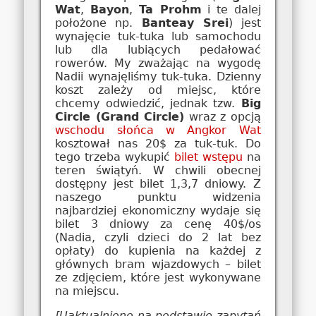
Wat
,
Bayon
,
Ta Prohm
i te dalej
położone np.
Banteay Srei
) jest
wynajęcie tuk-tuka lub samochodu
lub dla lubiących pedałować
rowerów. My zważając na wygodę
Nadii wynajęliśmy tuk-tuka. Dzienny
koszt zależy od miejsc, które
chcemy odwiedzić, jednak tzw.
Big
Circle (Grand Circle)
wraz z opcją
wschodu słońca w Angkor Wat
kosztował nas 20$ za tuk-tuk. Do
tego trzeba wykupić
bilet wstępu
na
teren świątyń. W chwili obecnej
dostępny jest bilet 1,3,7 dniowy. Z
naszego punktu widzenia
najbardziej ekonomiczny wydaje się
bilet 3 dniowy za cenę 40$/os
(Nadia, czyli dzieci do 2 lat bez
opłaty) do kupienia na każdej z
głównych bram wjazdowych – bilet
ze zdjęciem, które jest wykonywane
na miejscu.
[Uaktualniono na podstawie zapytań