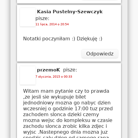
Kasia Pustelny-Szewczyk
pisze:
11 lipca, 2014 o 20:54
Notatki poczyniłam :) Dziękuję :)
Odpowiedz
pisze:
przemoK
7 stycznia, 2015 o 00:33
Witam mam pytanie czy to prawda
,ze jesli sie wykupuje bilet
jednodniowy mozna go nabyc dzien
wczesniej o godzinie 17:00 tuz przed
zachodem slonca dzieki czemy
mozna wejsc do kompleksu w czasie
zachodu slonca zrobic kilka zdjec i
wyjsc .Nastepnego dnia mozna juz
spedzic caly dzien od samego rana