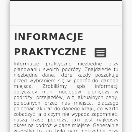
Łukasz 
WSPÓŁPRACA
EUROPA A-M
EUROPA N-Z
AMERYKA
KONTAKT
OCEANIA
AFRYKA
O NAS
MAPA
AZJA
INFORMACJE
PRAKTYCZNE
Informacje praktyczne niezbędne przy
planowaniu swoich podróży. Znajdziecie tu
niezbędne dane, które każdy poszukuje
przed wybraniem się w podróż do danego
miejsca. Zrobiliśmy spis informacji
dotyczący m.in. noclegów, pieniędzy w
podróży, przejazdów, wiz, aktualnych ceny,
polecanych przez nas miejsca, dlaczego
pojechać akurat do danego kraju, co warto
zobaczyć, a o czym nie wypada zapomnieć,
naszą trasę podróży, jaki jest najlepszy
okres na podróż w dane miejsce. Generalnie
wszystko to, co było nam potrzebne przy