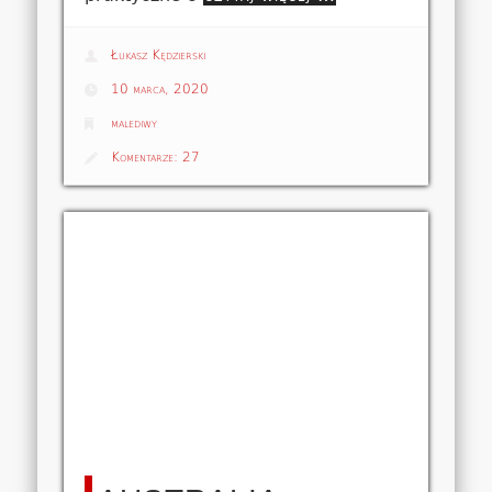
Łukasz Kędzierski
10 marca, 2020
malediwy
Komentarze:
27