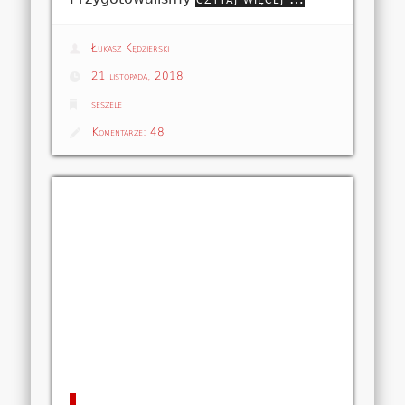
Łukasz Kędzierski
21 listopada, 2018
seszele
Komentarze:
48