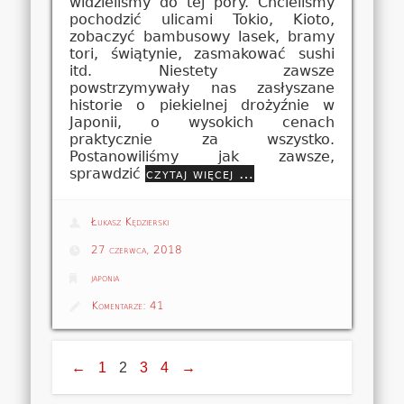
widzieliśmy do tej pory. Chcieliśmy
pochodzić ulicami Tokio, Kioto,
zobaczyć bambusowy lasek, bramy
tori, świątynie, zasmakować sushi
itd. Niestety zawsze
powstrzymywały nas zasłyszane
historie o piekielnej drożyźnie w
Japonii, o wysokich cenach
praktycznie za wszystko.
Postanowiliśmy jak zawsze,
sprawdzić
czytaj więcej …
Łukasz Kędzierski
27 czerwca, 2018
japonia
Komentarze:
41
←
1
2
3
4
→