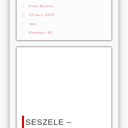
Łukasz Kędzierski
22 marca, 2019
oman
Komentarze:
42
SESZELE –