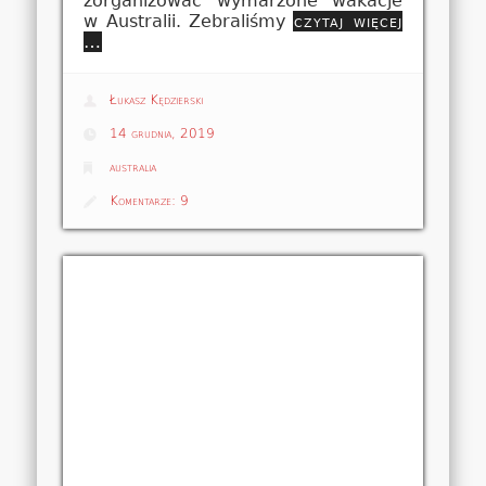
zorganizować wymarzone wakacje
w Australii. Zebraliśmy
czytaj więcej
…
Łukasz Kędzierski
14 grudnia, 2019
australia
Komentarze:
9