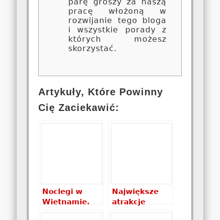
parę groszy za naszą
pracę włożoną w
rozwijanie tego bloga
i wszystkie porady z
których możesz
skorzystać.
Artykuły, Które Powinny
Cię Zaciekawić:
Noclegi w
Największe
Wietnamie.
atrakcje
Gdzie spać w
Wietnamu,