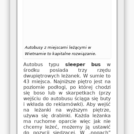
Autobusy z miejscami leżącymi w
Wietnamie to kapitalne rozwiązanie.
Autobus typu
sleeper bus
w
środku posiada trzy rzędu
dwupiętrowych leżanek. W sumie to
43 miejsca. Najniższe piętro jest na
poziomie podłogi, po której chodzi
się boso lub w skarpetkach (przy
wejściu do autobusu ściąga się buty
i wkłada do reklamówki). Aby wejść
na leżanki na wyższym piętrze,
używa się drabinki. Każda leżanka
ma ruchome oparcie więc jak nie
chcemy leżeć, możemy ją ustawić
do pozycji siedzącej. W „nogach”