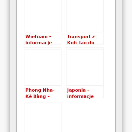
Wietnamie?
czyli co warto
Które noclegi
zobaczyć w
wybrać i ile
Wietnamie
kosztują?
Wietnam –
Transport z
informacje
Koh Tao do
praktyczne:
zatoki Ton
ceny, noclegi,
Sai?
transport,
pogoda
Phong Nha-
Japonia –
Kẻ Bàng –
informacje
wycieczka do
praktyczne:
wietnamskich
ceny, noclegi,
jaskiń –
transport,
poradnik
pogoda
praktyczny