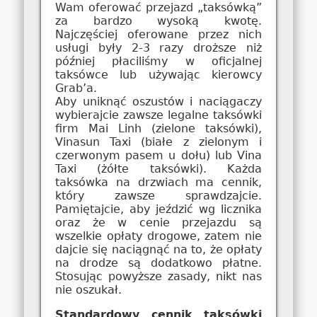
Wam oferować przejazd „taksówką”
za bardzo wysoką kwotę.
Najczęściej oferowane przez nich
usługi były 2-3 razy droższe niż
później płaciliśmy w oficjalnej
taksówce lub używając kierowcy
Grab’a.
Aby uniknąć oszustów i naciągaczy
wybierajcie zawsze legalne taksówki
firm Mai Linh (zielone taksówki),
Vinasun Taxi (białe z zielonym i
czerwonym pasem u dołu) lub Vina
Taxi (żółte taksówki). Każda
taksówka na drzwiach ma cennik,
który zawsze sprawdzajcie.
Pamiętajcie, aby jeździć wg licznika
oraz że w cenie przejazdu są
wszelkie opłaty drogowe, zatem nie
dajcie się naciągnąć na to, że opłaty
na drodze są dodatkowo płatne.
Stosując powyższe zasady, nikt nas
nie oszukał.
Standardowy cennik taksówki