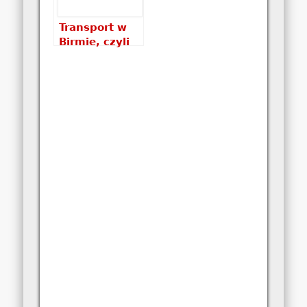
Transport w
Birmie, czyli
rzecz o
przemieszczaniu
się…