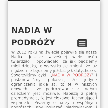
Łukasz 
WSPÓŁPRACA
EUROPA A-M
EUROPA N-Z
AMERYKA
KONTAKT
OCEANIA
AFRYKA
O NAS
MAPA
AZJA
NADIA W
PODRÓŻY
W 2012 roku na świecie pojawiła się nasza
Nadia. Jeszcze wcześniej wiele osób
twierdziło i opowiadało, że jak będziemy
mieli dziecko, to wszystko się zmieni i że już
nigdzie nie będziemy jeździć jak dotychczas.
Stworzyliśmy cykl „
NADIA W PODRÓŻY
” i
postanowiliśmy pokazać, że jedyne
ograniczenia jakie są, to te w naszych
głowach i że podróżowanie z małym
dzieckiem jest możliwe. Napiszę z pełną
premedytacją, że jest ciekawe, fascynujące i
wspaniałe. Piszemy o naszych wspólnych
podróżach, aby pokazać niedowiarkom i