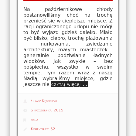
Na październikowe chłody
postanowiliśmy choć na trochę
przenieść się w cieplejsze miejsce. Z
racji ograniczonego urlopu nie mógł
to być wyjazd gdzieś daleko. Miało
być blisko, ciepło, trochę plażowania
i nurkowania, zwiedzanie
architektury, małych miasteczek i
generalnie podziwianie ładnych
widoków. Jak zwykle – bez
pośpiechu, wszystko w swoim
tempie. Tym razem wraz z naszą
Nadią wybraliśmy miejsce, gdzie
jeszcze nie
czytaj więcej …
Łukasz Kędzierski
6 października, 2015
malta
Komentarze:
62