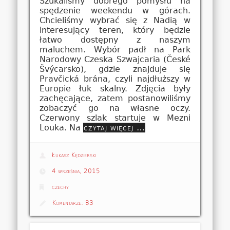
Szukaliśmy dobrego pomysłu na
spędzenie weekendu w górach.
Chcieliśmy wybrać się z Nadią w
interesujący teren, który będzie
łatwo dostępny z naszym
maluchem. Wybór padł na Park
Narodowy Czeska Szwajcaria (České
Švýcarsko), gdzie znajduje się
Pravčická brána, czyli najdłuższy w
Europie łuk skalny. Zdjęcia były
zachęcające, zatem postanowiliśmy
zobaczyć go na własne oczy.
Czerwony szlak startuje w Mezni
Louka. Na
czytaj więcej …
Łukasz Kędzierski
4 września, 2015
czechy
Komentarze:
83