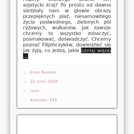
azjatycki kraj? Po prostu od dawna
siedziały nam w głowie obrazy
przepięknych plaż, niesamowitego
życia podwodnego, zielonych pól
ryżowych, wulkanów. Jak zawsze
chcemy to wszystko zobaczyć,
posmakować, doświadczyć. Chcemy
poznać Filipińczyków, dowiedzieć się
jak żyją, co jedzą, jakie
czytaj więcej
…
Łukasz Kędzierski
22 lutego, 2016
filipiny
Komentarze:
133