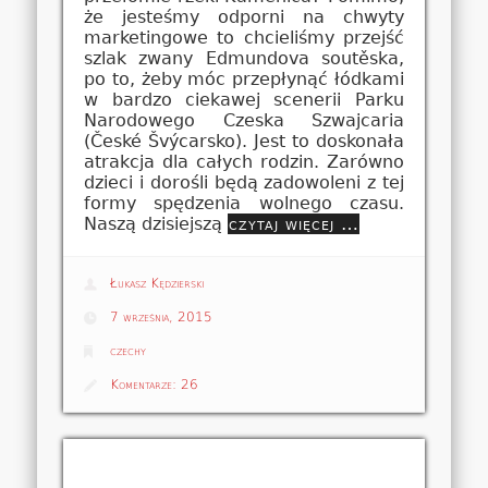
że jesteśmy odporni na chwyty
marketingowe to chcieliśmy przejść
szlak zwany Edmundova soutěska,
po to, żeby móc przepłynąć łódkami
w bardzo ciekawej scenerii Parku
Narodowego Czeska Szwajcaria
(České Švýcarsko). Jest to doskonała
atrakcja dla całych rodzin. Zarówno
dzieci i dorośli będą zadowoleni z tej
formy spędzenia wolnego czasu.
Naszą dzisiejszą
czytaj więcej …
Łukasz Kędzierski
7 września, 2015
czechy
Komentarze:
26