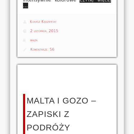
…
Łukasz Kędzierski
2 listopada, 2015
malta
Komentarze:
56
MALTA I GOZO –
ZAPISKI Z
PODRÓŻY