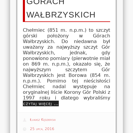
GÓRACH
WAŁBRZYSKICH
Chełmiec (851 m. n.p.m.) to szczyt
górski położony w Górach
Wałbrzyskich. Do niedawna był
uważany za najwyższy szczyt Gór
Wałbrzyskich, jednak, gdy
ponowiono pomiary (pierwotnie miał
on 869 m. n.p.m.), okazało się, że
najwyższym szczytem Gór
Wałbrzyskich jest Borowa (854 m.
n.p.m.). Pomimo tej nieścisłości
Chełmiec nadal występuje na
oryginalnej liście Korony Gór Polski z
1997 roku i dlatego wybraliśmy
czytaj więcej …
Łukasz Kędzierski
25 lipca, 2016