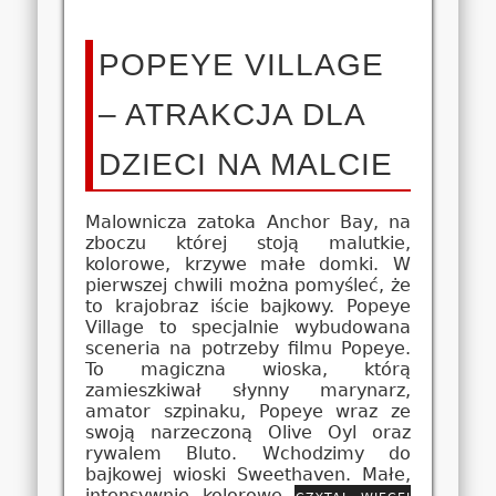
POPEYE VILLAGE
– ATRAKCJA DLA
DZIECI NA MALCIE
Malownicza zatoka Anchor Bay, na
zboczu której stoją malutkie,
kolorowe, krzywe małe domki. W
pierwszej chwili można pomyśleć, że
to krajobraz iście bajkowy. Popeye
Village to specjalnie wybudowana
sceneria na potrzeby filmu Popeye.
To magiczna wioska, którą
zamieszkiwał słynny marynarz,
amator szpinaku, Popeye wraz ze
swoją narzeczoną Olive Oyl oraz
rywalem Bluto. Wchodzimy do
bajkowej wioski Sweethaven. Małe,
intensywnie kolorowe
czytaj więcej