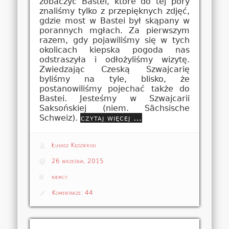
zobaczyć Bastei, które do tej pory
znaliśmy tylko z przepięknych zdjęć,
gdzie most w Bastei był skąpany w
porannych mgłach. Za pierwszym
razem, gdy pojawiliśmy się w tych
okolicach kiepska pogoda nas
odstraszyła i odłożyliśmy wizytę.
Zwiedzając Czeską Szwajcarię
byliśmy na tyle, blisko, że
postanowiliśmy pojechać także do
Bastei. Jesteśmy w Szwajcarii
Saksońskiej (niem. Sächsische
Schweiz).
czytaj więcej …
Łukasz Kędzierski
26 września, 2015
niemcy
Komentarze:
44